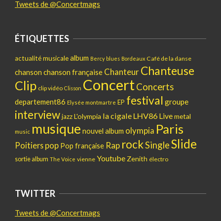
Tweets de @Concertmags
ÉTIQUETTES
album
actualité musicale
Café de la danse
Bercy
blues
Bordeaux
Chanteuse
Chanteur
chanson
chanson française
Concert
Clip
Concerts
clip vidéo
Clisson
festival
departement86
groupe
EP
Elysée montmartre
interview
la cigale
LHV86
Live
L'olympia
metal
jazz
musique
Paris
olympia
nouvel album
music
Slide
rock
Single
pop
Rap
Poitiers
Pop française
Youtube
Zenith
sortie album
vienne
électro
The Voice
TWITTER
Tweets de @Concertmags