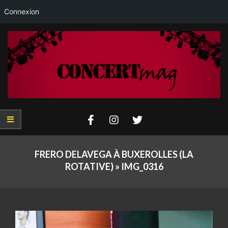
Connexion
Skip
to
content
Concertmag
Primary
Navigation
FRERO DELAVEGA À BUXEROLLES (LA
Menu
ROTATIVE) »
IMG_0316