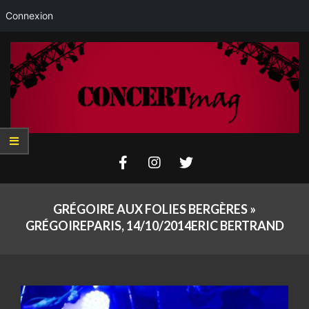
Connexion
Skip
to
content
Concertmag
Primary
Navigation
GRÉGOIRE AUX FOLIES BERGÈRES »
Menu
GRÉGOIREPARIS, 14/10/2014ERIC BERTRAND