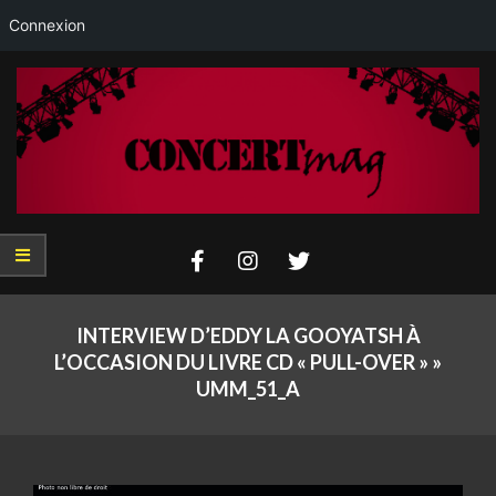
Connexion
Skip
to
content
Concertmag
Primary
Navigation
INTERVIEW D’EDDY LA GOOYATSH À
Menu
L’OCCASION DU LIVRE CD « PULL-OVER » »
UMM_51_A