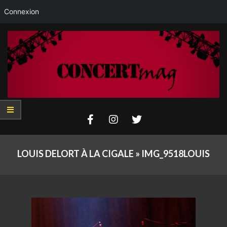
Connexion
Skip
to
content
Concertmag
Primary
Navigation
LOUIS DELORT À LA CIGALE »
IMG_9518LOUIS
Menu