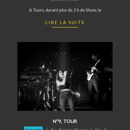
16
A Tours, durant plus de 2 h de Show, le
LIRE LA SUITE
N°9, TOUR
2023-
Concerts
By:
Patricia Pireyre
On:
8