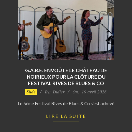
G.A.B.E. ENVOÛTE LE CHÂTEAU DE
NOIRIEUX POUR LA CLÔTURE DU
FESTIVAL RIVES DE BLUES & CO
2026-
Slide
By:
Didier
On:
19 avril 2026
04-
Le 5ème Festival Rives de Blues & Co s’est achevé
19
LIRE LA SUITE