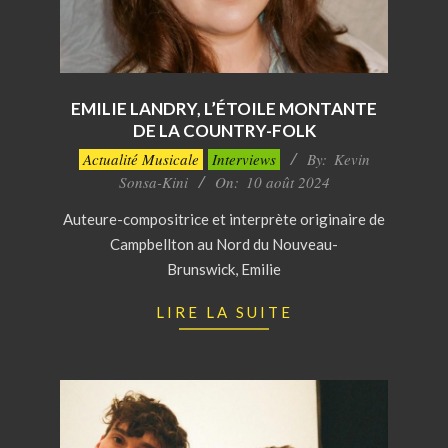
EMILIE LANDRY, L’ÉTOILE MONTANTE
DE LA COUNTRY-FOLK
2024-
Actualité Musicale
Interviews
By:
Kevin
08-
Sonsa-Kini
On:
10 août 2024
10
Auteure-compositrice et interprète originaire de
Campbellton au Nord du Nouveau-
Brunswick, Emilie
LIRE LA SUITE