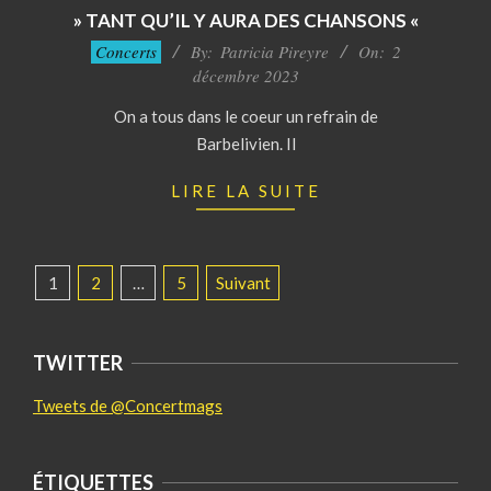
» TANT QU’IL Y AURA DES CHANSONS «
2023-
Concerts
By:
Patricia Pireyre
On:
2
12-
décembre 2023
02
On a tous dans le coeur un refrain de
Barbelivien. Il
LIRE LA SUITE
PAGINATION
1
2
…
5
Suivant
DES
PUBLICATIONS
TWITTER
Tweets de @Concertmags
ÉTIQUETTES