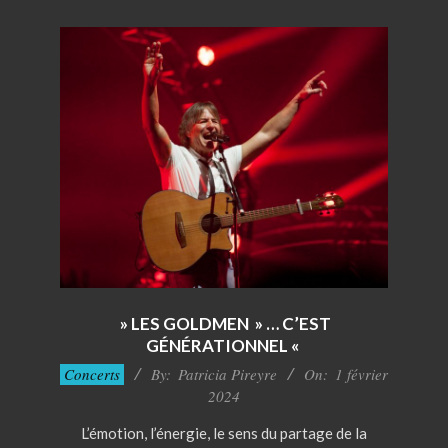
» LES GOLDMEN » … C’EST
GÉNÉRATIONNEL «
2024-
Concerts
By:
Patricia Pireyre
On:
1 février
02-
2024
01
L’émotion, l’énergie, le sens du partage de la