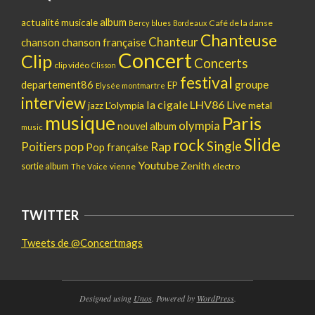
album
actualité musicale
Café de la danse
Bercy
blues
Bordeaux
Chanteuse
Chanteur
chanson
chanson française
Concert
Clip
Concerts
clip vidéo
Clisson
festival
departement86
groupe
EP
Elysée montmartre
interview
la cigale
LHV86
Live
L'olympia
metal
jazz
musique
Paris
olympia
nouvel album
music
Slide
rock
Single
pop
Rap
Poitiers
Pop française
Youtube
Zenith
sortie album
vienne
électro
The Voice
TWITTER
Tweets de @Concertmags
Designed using
Unos
. Powered by
WordPress
.