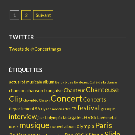
PAGINATION
1
2
Suivant
DES
PUBLICATIONS
TWITTER
Tweets de @Concertmags
ÉTIQUETTES
album
actualité musicale
Café de la danse
Bercy
blues
Bordeaux
Chanteuse
Chanteur
chanson
chanson française
Concert
Clip
Concerts
clip vidéo
Clisson
festival
departement86
groupe
EP
Elysée montmartre
interview
la cigale
LHV86
Live
L'olympia
metal
jazz
musique
Paris
olympia
nouvel album
music
Slide
rock