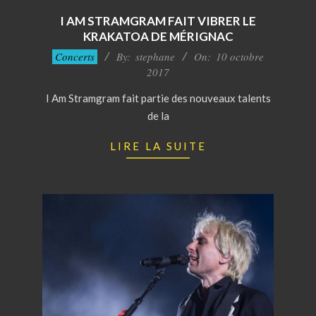
I AM STRAMGRAM FAIT VIBRER LE
KRAKATOA DE MÉRIGNAC
2017-
Concerts
By:
stephane
On:
10 octobre
10-
2017
10
I Am Stramgram fait partie des nouveaux talents
de la
LIRE LA SUITE