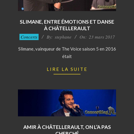
SLIMANE, ENTRE ÉMOTIONS ET DANSE
À CHÂTELLERAULT
2017-
Concerts
By:
stephane
On:
23 mars 2017
03-
Slimane, vainqueur de The Voice saison 5 en 2016
23
était
LIRE LA SUITE
AMIR À CHÂTELLERAULT, ON L’A PAS
CHERCHÉ