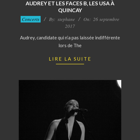
AUDREY ET LES FACES B, LES USA À
QUINCAY
2017-
Concerts
By:
stephane
On:
26 septembre
09-
2017
26
Audrey, candidate qui n’a pas laissée indifférente
lors de The
LIRE LA SUITE