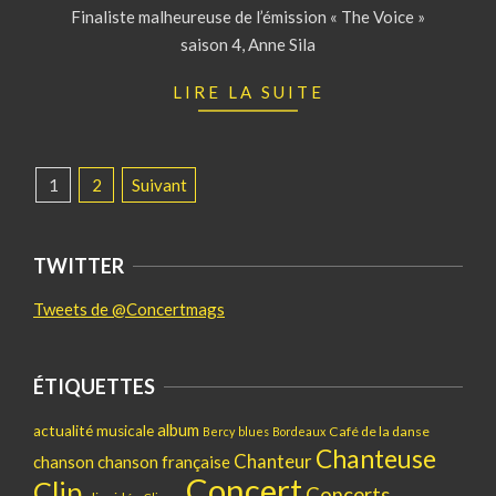
Finaliste malheureuse de l’émission « The Voice »
29
saison 4, Anne Sila
LIRE LA SUITE
PAGINATION
1
2
Suivant
DES
PUBLICATIONS
TWITTER
Tweets de @Concertmags
ÉTIQUETTES
album
actualité musicale
Café de la danse
Bercy
blues
Bordeaux
Chanteuse
Chanteur
chanson
chanson française
Concert
Clip
Concerts