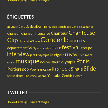
Tweets de @Concertmags
ÉTIQUETTES
album
actualité musicale
Café de la danse
Bercy
blues
Bordeaux
Chanteuse
Chanteur
chanson
chanson française
Concert
Clip
Concerts
clip vidéo
Clisson
festival
departement86
groupe
EP
Elysée montmartre
interview
la cigale
LHV86
Live
L'olympia
metal
jazz
musique
Paris
olympia
nouvel album
music
Slide
rock
Single
pop
Rap
Poitiers
Pop française
Youtube
Zenith
sortie album
vienne
électro
The Voice
TWITTER
Tweets de @Concertmags