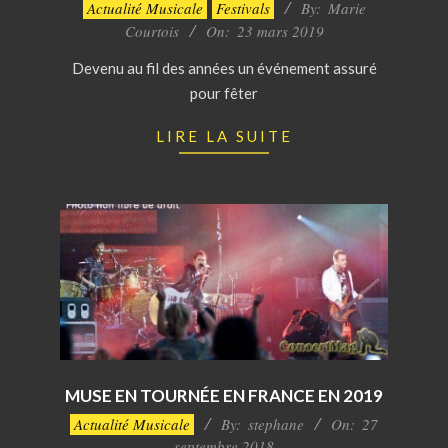
2019-
Actualité Musicale
Festivals
By:
Marie
03-
Courtois
On:
23 mars 2019
23
Devenu au fil des années un événement assuré
pour fêter
LIRE LA SUITE
MUSE EN TOURNÉE EN FRANCE EN 2019
2018-
Actualité Musicale
By:
stephane
On:
27
09-
septembre 2018