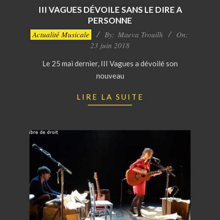
III VAGUES DÉVOILE SANS LE DIRE A
PERSONNE
2018-
Actualité Musicale
By:
Maeva Trouilh
On:
06-
23 juin 2018
23
Le 25 mai dernier, III Vagues a dévoilé son
nouveau
LIRE LA SUITE