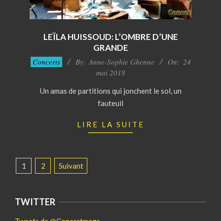
LEÏLA HUISSOUD: L’OMBRE D’UNE
GRANDE
2018-
Concerts
By:
Anne-Sophie Ghenne
On:
24
05-
mai 2018
24
Un amas de partitions qui jonchent le sol, un
fauteuil
LIRE LA SUITE
PAGINATION
1
2
Suivant
DES
PUBLICATIONS
TWITTER