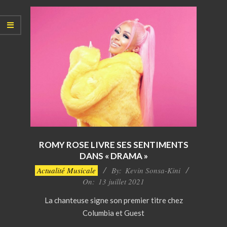
ROMY ROSE LIVRE SES SENTIMENTS
DANS « DRAMA »
2021-
Actualité Musicale
By:
Kevin Sonsa-Kini
07-
On:
13 juillet 2021
13
La chanteuse signe son premier titre chez
Columbia et Guest