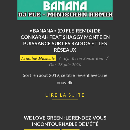
« BANANA » (DJ FLE-REMIX) DE
CONKARAH FEAT SHAGGY MONTE EN
PUISSANCE SUR LES RADIOS ET LES
RÉSEAUX
2020-
Actualité Musicale
By:
Kevin Sonsa-Kini
06-
On:
28 juin 2020
28
Sorti en août 2019, ce titre revient avec une
nouvelle
LIRE LA SUITE
WE LOVE GREEN : LE RENDEZ-VOUS
INCONTOURNABLE DE L’ÉTÉ