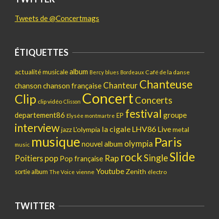
Tweets de @Concertmags
ÉTIQUETTES
album
actualité musicale
Café de la danse
Bercy
blues
Bordeaux
Chanteuse
Chanteur
chanson
chanson française
Concert
Clip
Concerts
clip vidéo
Clisson
festival
departement86
groupe
EP
Elysée montmartre
interview
la cigale
LHV86
Live
L'olympia
metal
jazz
musique
Paris
olympia
nouvel album
music
Slide
rock
Single
pop
Rap
Poitiers
Pop française
Youtube
Zenith
sortie album
vienne
électro
The Voice
TWITTER