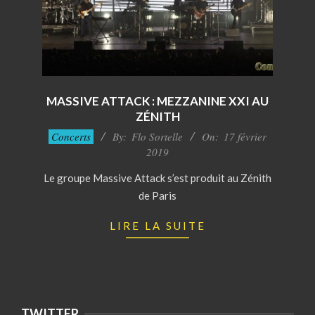
MASSIVE ATTACK : MEZZANINE XXI AU
ZÉNITH
2019-
Concerts
By:
Flo Sortelle
On:
17 février
02-
2019
17
Le groupe Massive Attack s’est produit au Zénith
de Paris
LIRE LA SUITE
TWITTER