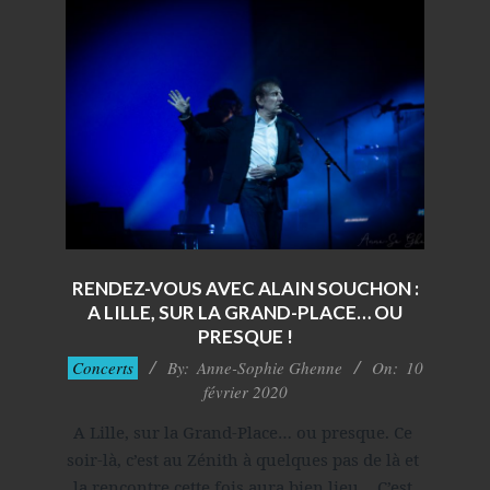
RENDEZ-VOUS AVEC ALAIN SOUCHON :
A LILLE, SUR LA GRAND-PLACE… OU
PRESQUE !
2020-
Concerts
By:
Anne-Sophie Ghenne
On:
10
02-
février 2020
10
A Lille, sur la Grand-Place… ou presque. Ce 
soir-là, c’est au Zénith à quelques pas de là et 
la rencontre cette fois aura bien lieu… C’est 