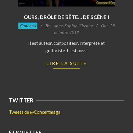
OURS, DRÔLE DE BÊTE… DE SCÈNE !
2018-
Concerts
By:
Anne-Sophie Ghenne
On:
28
10-
octobre 2018
28
Il est auteur, compositeur, interprète et
guitariste. Il est aussi
LIRE LA SUITE
TWITTER
Tweets de @Concertmags
ÉTIQUETTES