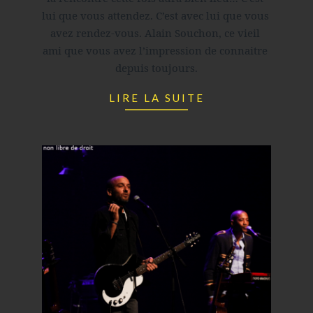
lui que vous attendez. C’est avec lui que vous 
avez rendez-vous. 
Alain Souchon, ce vieil 
ami que vous avez l’impression de connaitre 
depuis toujours.
LIRE LA SUITE