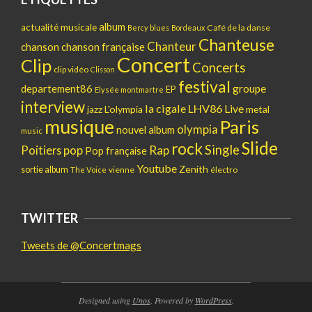
album
actualité musicale
Café de la danse
Bercy
blues
Bordeaux
Chanteuse
Chanteur
chanson
chanson française
Concert
Clip
Concerts
clip vidéo
Clisson
festival
departement86
groupe
EP
Elysée montmartre
interview
la cigale
LHV86
Live
L'olympia
metal
jazz
musique
Paris
olympia
nouvel album
music
Slide
rock
Single
pop
Rap
Poitiers
Pop française
Youtube
Zenith
sortie album
vienne
électro
The Voice
TWITTER
Tweets de @Concertmags
Designed using
Unos
. Powered by
WordPress
.