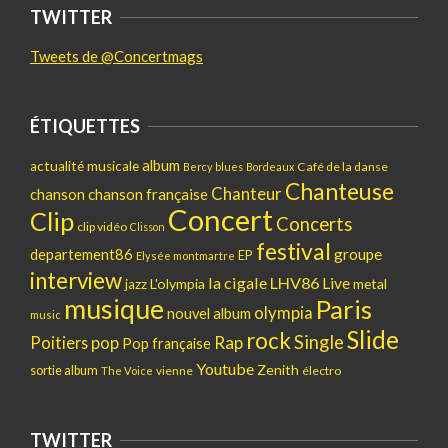
TWITTER
Tweets de @Concertmags
ÉTIQUETTES
album
actualité musicale
Café de la danse
Bercy
blues
Bordeaux
Chanteuse
Chanteur
chanson
chanson française
Concert
Clip
Concerts
clip vidéo
Clisson
festival
departement86
groupe
EP
Elysée montmartre
interview
la cigale
LHV86
Live
L'olympia
metal
jazz
musique
Paris
olympia
nouvel album
music
Slide
rock
Single
pop
Rap
Poitiers
Pop française
Youtube
Zenith
sortie album
vienne
électro
The Voice
TWITTER