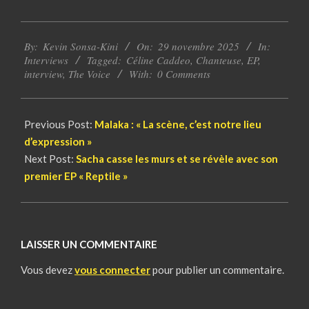
2025-
By:
Kevin Sonsa-Kini
On:
29 novembre 2025
In:
11-
Interviews
Tagged:
Céline Caddeo
,
Chanteuse
,
EP
,
29
interview
,
The Voice
With:
0 Comments
Previous Post:
Malaka : « La scène, c’est notre lieu
d’expression »
Next Post:
Sacha casse les murs et se révèle avec son
premier EP « Reptile »
LAISSER UN COMMENTAIRE
Vous devez
vous connecter
pour publier un commentaire.