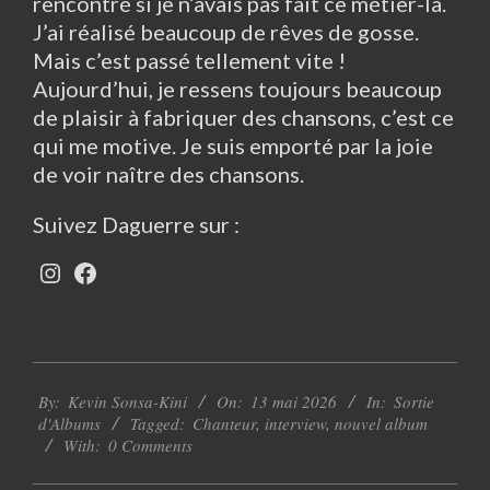
rencontré si je n’avais pas fait ce métier-là.
J’ai réalisé beaucoup de rêves de gosse.
Mais c’est passé tellement vite !
Aujourd’hui, je ressens toujours beaucoup
de plaisir à fabriquer des chansons, c’est ce
qui me motive. Je suis emporté par la joie
de voir naître des chansons.
Suivez Daguerre sur :
Instagram
Facebook
2026-
By:
Kevin Sonsa-Kini
On:
13 mai 2026
In:
Sortie
05-
d'Albums
Tagged:
Chanteur
,
interview
,
nouvel album
13
With:
0 Comments