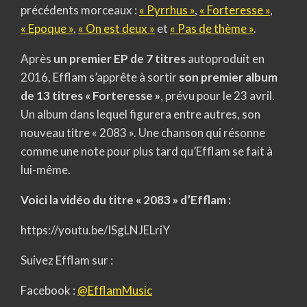
précédents morceaux :
« Pyrrhus »
,
« Forteresse »
,
« Epoque »
,
« On est deux »
et
« Pas de thème »
.
Après
un premier EP de 7 titres
autoproduit en
2016, Efflam s’apprête à sortir
son premier album
de 13 titres « Forteresse »
, prévu pour le 23 avril.
Un album dans lequel figurera entre autres, son
nouveau titre « 2083 ». Une chanson qui résonne
comme une note pour plus tard qu’Efflam se fait à
lui-même.
Voici la vidéo du titre « 2083 » d’Efflam :
https://youtu.be/ISgLNJELriY
Suivez Efflam sur :
Facebook :
@EfflamMusic