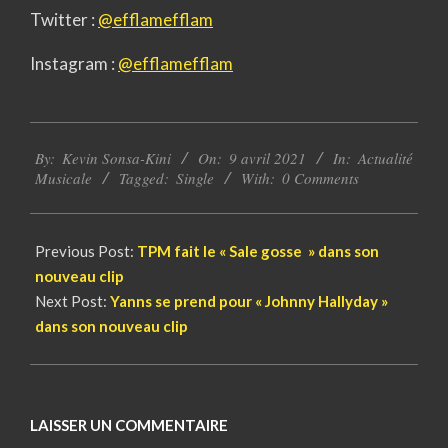
Twitter :
@efflamefflam
Instagram :
@efflamefflam
2021-
By:
Kevin Sonsa-Kini
On:
9 avril 2021
In:
Actualité
04-
Musicale
Tagged:
Single
With:
0 Comments
09
Previous Post:
TPM fait le « Sale gosse » dans son
nouveau clip
Next Post:
Yanns se prend pour « Johnny Hallyday »
dans son nouveau clip
LAISSER UN COMMENTAIRE