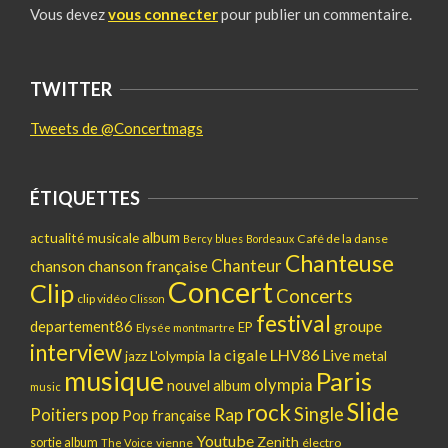
Vous devez
vous connecter
pour publier un commentaire.
TWITTER
Tweets de @Concertmags
ÉTIQUETTES
album
actualité musicale
Café de la danse
Bercy
blues
Bordeaux
Chanteuse
Chanteur
chanson
chanson française
Concert
Clip
Concerts
clip vidéo
Clisson
festival
departement86
groupe
EP
Elysée montmartre
interview
la cigale
LHV86
Live
L'olympia
metal
jazz
musique
Paris
olympia
nouvel album
music
Slide
rock
Single
pop
Rap
Poitiers
Pop française
Youtube
Zenith
sortie album
vienne
électro
The Voice