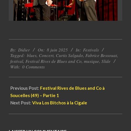
2025-
By:
Didier
On:
8 juin 2025
In:
Festivals
06-
Tagged:
blues
,
Concert
,
Curtis Salgado
,
Fabrice Bessouat
,
08
festival
,
Festival Rives de Blues and Co
,
musique
,
Slide
With:
0 Comments
Previous Post:
Festival Rives de Blues and Co à
Soucelles (49) – Partie 1
Next Post:
Viva Los Bitchos à la Cigale