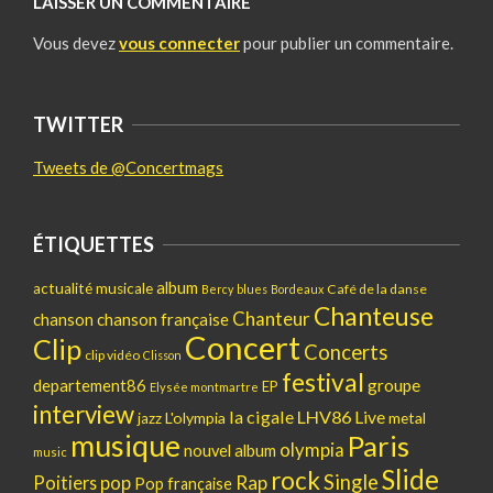
LAISSER UN COMMENTAIRE
Vous devez
vous connecter
pour publier un commentaire.
TWITTER
Tweets de @Concertmags
ÉTIQUETTES
album
actualité musicale
Café de la danse
Bercy
blues
Bordeaux
Chanteuse
Chanteur
chanson
chanson française
Concert
Clip
Concerts
clip vidéo
Clisson
festival
departement86
groupe
EP
Elysée montmartre
interview
la cigale
LHV86
Live
L'olympia
metal
jazz
musique
Paris
olympia
nouvel album
music
Slide
rock
Single
pop
Rap
Poitiers
Pop française