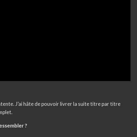
tente. J’ai hâte de pouvoir livrer la suite titre par titre
mplet.
 ressembler ?