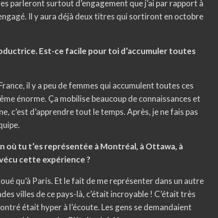
tres parleront surtout d’engagement que j’ai par rapport à
ngagé. Il y aura déjà deux titres qui sortiront en octobre
oductrice. Est-ce facile pour toi d’accumuler toutes
 France, il y a peu de femmes qui accumulent toutes ces
d-même énorme. Ça mobilise beaucoup de connaissances et
, c’est d’apprendre tout le temps. Après, je ne fais pas
équipe.
n où tu t’es représentée à Montréal, à Ottawa, à
vécu cette expérience ?
joué qu’à Paris. Et le fait de me représenter dans un autre
s villes de ce pays-là, c’était incroyable ! C’était très
ncontré était hyper à l’écoute. Les gens se demandaient