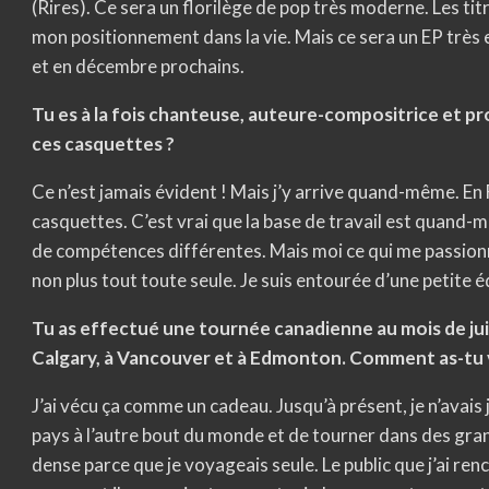
(Rires). Ce sera un florilège de pop très moderne. Les ti
mon positionnement dans la vie. Mais ce sera un EP très e
et en décembre prochains.
Tu es à la fois chanteuse, auteure-compositrice et pr
ces casquettes ?
Ce n’est jamais évident ! Mais j’y arrive quand-même. En
casquettes. C’est vrai que la base de travail est quan
de compétences différentes. Mais moi ce qui me passionne
non plus tout toute seule. Je suis entourée d’une petite 
Tu as effectué une tournée canadienne au mois de jui
Calgary, à Vancouver et à Edmonton. Comment as-tu 
J’ai vécu ça comme un cadeau. Jusqu’à présent, je n’avais 
pays à l’autre bout du monde et de tourner dans des grande
dense parce que je voyageais seule. Le public que j’ai re