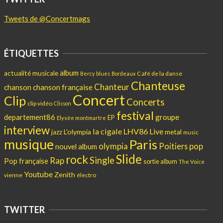
Tweets de @Concertmags
ÉTIQUETTES
album
actualité musicale
Café de la danse
Bercy
blues
Bordeaux
Chanteuse
Chanteur
chanson
chanson française
Concert
Clip
Concerts
clip vidéo
Clisson
festival
departement86
groupe
EP
Elysée montmartre
interview
la cigale
LHV86
Live
L'olympia
metal
jazz
music
musique
Paris
pop
olympia
Poitiers
nouvel album
Slide
rock
Single
Rap
Pop française
sortie album
The Voice
Youtube
Zenith
vienne
électro
TWITTER