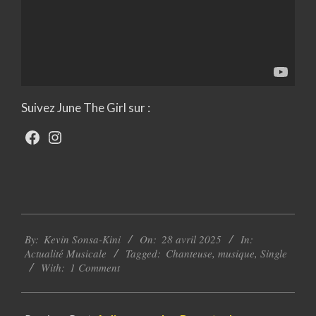
Suivez June The Girl sur :
Facebook
Instagram
2025-
By:
Kevin Sonsa-Kini
On:
28 avril 2025
In:
04-
Actualité Musicale
Tagged:
Chanteuse
,
musique
,
Single
28
With:
1 Comment