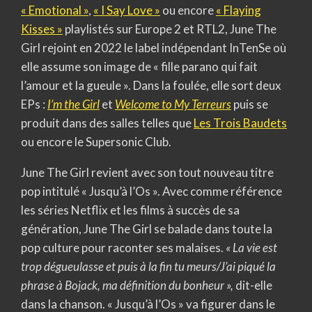
« Emotional »
,
« I Say Love »
ou encore
« Flaying
Kisses »
playlistés sur Europe 2 et RTL2, June The
Girl rejoint en 2022 le label indépendant InTenSe où
elle assume son image de « fille parano qui fait
l’amour et la gueule ». Dans la foulée, elle sort deux
EPs :
I’m the Girl
et
Welcome to My Terreurs
puis se
produit dans des salles telles que
Les Trois Baudets
ou encore le Supersonic Club.
June The Girl revient avec son tout nouveau titre
pop intitulé « Jusqu’à l’Os ». Avec comme référence
les séries Netflix et les films à succès de sa
génération, June The Girl se balade dans toute la
pop culture pour raconter ses malaises.
« La vie est
trop dégueulasse et puis à la fin tu meurs/J’ai piqué la
phrase
à Bojack, ma définition du bonheur »,
dit-elle
dans la chanson.
« Jusqu’à l’Os » va figurer dans le