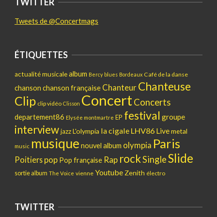
TWITTER
Tweets de @Concertmags
ÉTIQUETTES
album
actualité musicale
Café de la danse
Bercy
blues
Bordeaux
Chanteuse
Chanteur
chanson
chanson française
Concert
Clip
Concerts
clip vidéo
Clisson
festival
departement86
groupe
EP
Elysée montmartre
interview
la cigale
LHV86
Live
L'olympia
metal
jazz
musique
Paris
olympia
nouvel album
music
Slide
rock
Single
pop
Rap
Poitiers
Pop française
Youtube
Zenith
sortie album
vienne
électro
The Voice
TWITTER