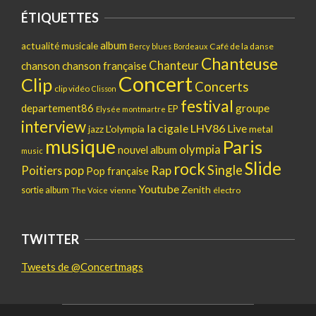
ÉTIQUETTES
album
actualité musicale
Café de la danse
Bercy
blues
Bordeaux
Chanteuse
Chanteur
chanson
chanson française
Concert
Clip
Concerts
clip vidéo
Clisson
festival
departement86
groupe
EP
Elysée montmartre
interview
la cigale
LHV86
Live
L'olympia
metal
jazz
musique
Paris
olympia
nouvel album
music
Slide
rock
Single
pop
Rap
Poitiers
Pop française
Youtube
Zenith
sortie album
vienne
électro
The Voice
TWITTER
Tweets de @Concertmags