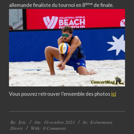
ème
allemande finaliste du tournoi en 8
de finale.
Vous pouvez retrouver l’ensemble des photos
ici
2023-
By:
Eric
On:
10 octobre 2023
In:
Evènements
10-
Divers
With:
0 Comments
10