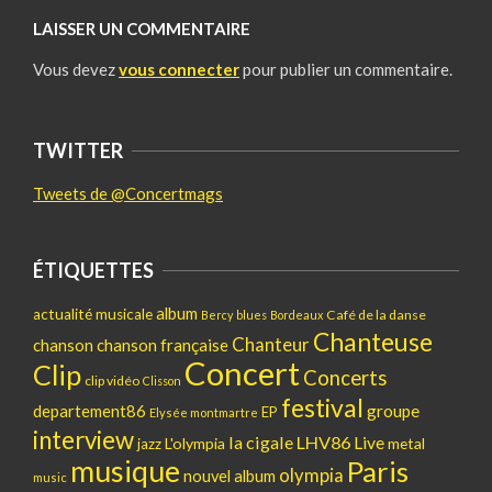
LAISSER UN COMMENTAIRE
Vous devez
vous connecter
pour publier un commentaire.
TWITTER
Tweets de @Concertmags
ÉTIQUETTES
album
actualité musicale
Café de la danse
Bercy
blues
Bordeaux
Chanteuse
Chanteur
chanson
chanson française
Concert
Clip
Concerts
clip vidéo
Clisson
festival
departement86
groupe
EP
Elysée montmartre
interview
la cigale
LHV86
Live
L'olympia
metal
jazz
musique
Paris
olympia
nouvel album
music