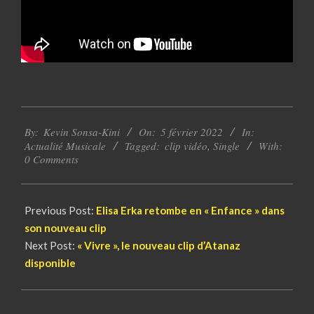
2022-
By:
Kevin Sonsa-Kini
On:
5 février 2022
In:
02-
Actualité Musicale
Tagged:
clip vidéo
,
Single
With:
05
0 Comments
Previous Post:
Elisa Erka retombe en « Enfance » dans
son nouveau clip
Next Post:
« Vivre », le nouveau clip d’Atanaz
disponible