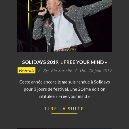
SOLIDAYS 2019, « FREE YOUR MIND »
2019-
Festivals
By:
Flo Sortelle
On:
28 juin 2019
06-
Cette année encore je me suis rendue à Solidays
28
pour 3 jours de festival. Une 21ème édition
intitulée « Free your mind ».
LIRE LA SUITE