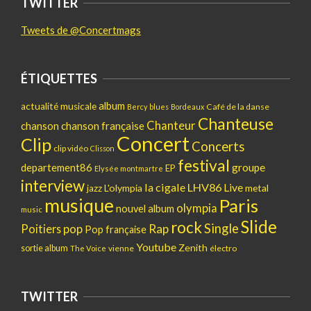
TWITTER
Tweets de @Concertmags
ÉTIQUETTES
album
actualité musicale
Café de la danse
Bercy
blues
Bordeaux
Chanteuse
Chanteur
chanson
chanson française
Concert
Clip
Concerts
clip vidéo
Clisson
festival
departement86
groupe
EP
Elysée montmartre
interview
la cigale
LHV86
Live
L'olympia
metal
jazz
musique
Paris
olympia
nouvel album
music
Slide
rock
Single
pop
Rap
Poitiers
Pop française
Youtube
Zenith
sortie album
vienne
électro
The Voice
TWITTER