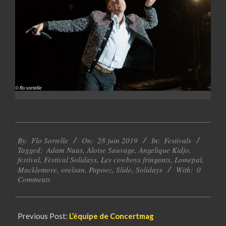
2019-
By:
Flo Sortelle
On:
28 juin 2019
In:
Festivals
06-
Tagged:
Adam Naas
,
Aloise Sauvage
,
Angelique Kidjo
,
28
festival
,
Festival Solidays
,
Les cowboys fringants
,
Lomepal
,
Macklemore
,
orelsan
,
Papooz
,
Slide
,
Solidays
With:
0
Comments
Previous Post:
L’équipe de Concertmag