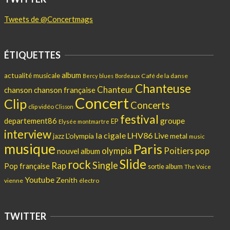
Tweets de @Concertmags
ÉTIQUETTES
album
actualité musicale
Café de la danse
Bercy
blues
Bordeaux
Chanteuse
Chanteur
chanson
chanson française
Concert
Clip
Concerts
clip vidéo
Clisson
festival
departement86
groupe
EP
Elysée montmartre
interview
la cigale
LHV86
Live
L'olympia
metal
jazz
music
musique
Paris
pop
olympia
Poitiers
nouvel album
Slide
rock
Single
Rap
Pop française
sortie album
The Voice
Youtube
Zenith
vienne
électro
TWITTER