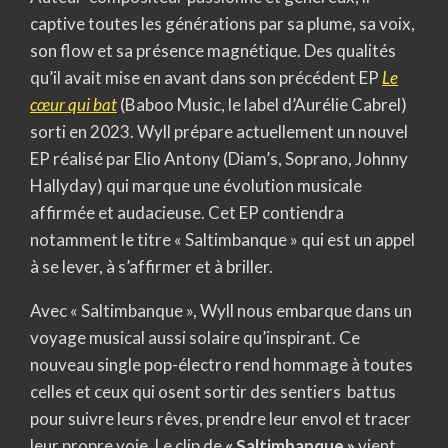
captive toutes les générations par sa plume, sa voix,
son flow et sa présence magnétique. Des qualités
qu’il avait mise en avant dans son précédent EP
Le
cœur qui bat
(Baboo Music, le label d’Aurélie Cabrel)
sorti en 2023. Wyll prépare actuellement un nouvel
EP réalisé par Elio Antony (Diam’s, Soprano, Johnny
Hallyday) qui marque une évolution musicale
affirmée et audacieuse. Cet EP contiendra
notamment le titre « Saltimbanque » qui est un appel
à se lever, à s’affirmer et à briller.
Avec « Saltimbanque », Wyll nous embarque dans un
voyage musical aussi solaire qu’inspirant. Ce
nouveau single pop-électro rend hommage à toutes
celles et ceux qui osent sortir des sentiers battus
pour suivre leurs rêves, prendre leur envol et tracer
leur propre voie. Le clip de
« Saltimbanque »
vient