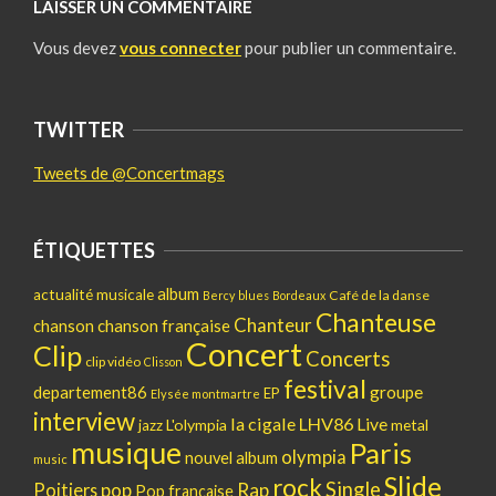
LAISSER UN COMMENTAIRE
Vous devez
vous connecter
pour publier un commentaire.
TWITTER
Tweets de @Concertmags
ÉTIQUETTES
album
actualité musicale
Café de la danse
Bercy
blues
Bordeaux
Chanteuse
Chanteur
chanson
chanson française
Concert
Clip
Concerts
clip vidéo
Clisson
festival
departement86
groupe
EP
Elysée montmartre
interview
la cigale
LHV86
Live
L'olympia
metal
jazz
musique
Paris
olympia
nouvel album
music
Slide
rock
Single
pop
Rap
Poitiers
Pop française