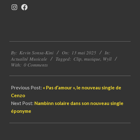
Instagram
Facebook
2025-
By:
Kevin Sonsa-Kini
On:
13 mai 2025
In:
05-
Actualité Musicale
Tagged:
Clip
,
musique
,
Wyll
13
With:
0 Comments
Previous Post:
« Pas d’amour », le nouveau single de
Cenzo
Next Post:
Nambinn solaire dans son nouveau single
éponyme