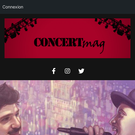
Connexion
Skip
to
content
Concertmag
Primary
Navigation
Menu