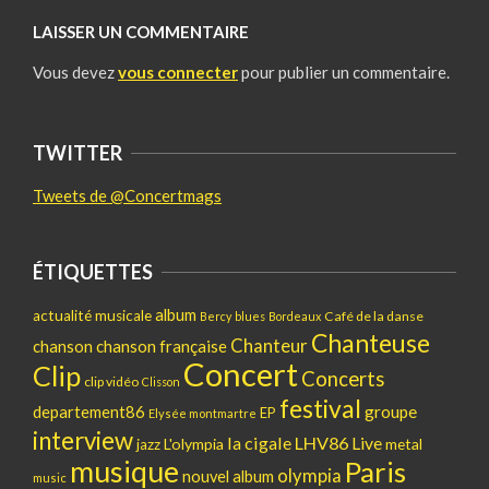
LAISSER UN COMMENTAIRE
Vous devez
vous connecter
pour publier un commentaire.
TWITTER
Tweets de @Concertmags
ÉTIQUETTES
album
actualité musicale
Café de la danse
Bercy
blues
Bordeaux
Chanteuse
Chanteur
chanson
chanson française
Concert
Clip
Concerts
clip vidéo
Clisson
festival
departement86
groupe
EP
Elysée montmartre
interview
la cigale
LHV86
Live
L'olympia
metal
jazz
musique
Paris
olympia
nouvel album
music