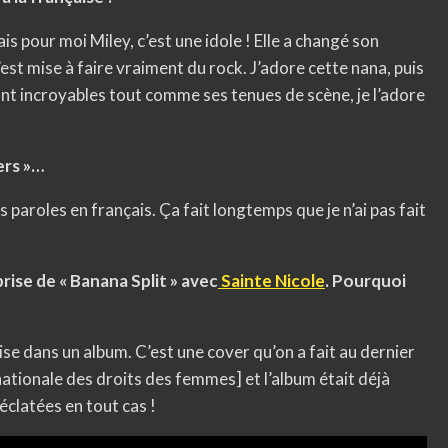
is pour moi Miley, c’est une idole ! Elle a changé son
’est mise à faire vraiment du rock. J’adore cette nana, puis
nt incroyables tout comme ses tenues de scène, je l’adore
ers »…
 paroles en français. Ça fait longtemps que je n’ai pas fait
prise de « Banana Split »
avec
Sainte Nicole
. Pourquoi
ise dans un album. C’est une cover qu’on a fait au dernier
nationale des droits des femmes] et l’album était déjà
 éclatées en tout cas !