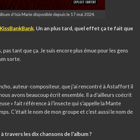
album d’Isia Marie disponible depuis le 17 mai 2024.
sKissBankBank
. Un an plus tard, quel effet ça te fait que
s, pas tant que ça. Je suis encore plus émue pour les gens
bum sorte.
ancho, auteur-compositeur, que j’ai rencontré à Astaffort il
us avons beaucoup écrit ensemble. Il a d’ailleurs coécrit
use » fait référence à l’insecte qui s’appelle la Mante
mps. C’était le nom de mon groupe et c’est aussi le nom de
à travers les dix chansons de l’album ?