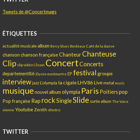
Tweets de @Concertmags
ÉTIQUETTES
album
actualité musicale
Café de la danse
Bercy
blues
Bordeaux
Chanteuse
Chanteur
chanson
chanson française
Concert
Clip
Concerts
clip vidéo
Clisson
festival
departement86
groupe
EP
Elysée montmartre
interview
la cigale
LHV86
Live
L'olympia
metal
jazz
music
musique
Paris
pop
olympia
Poitiers
nouvel album
Slide
rock
Single
Rap
Pop française
sortie album
The Voice
Youtube
Zenith
vienne
électro
TWITTER