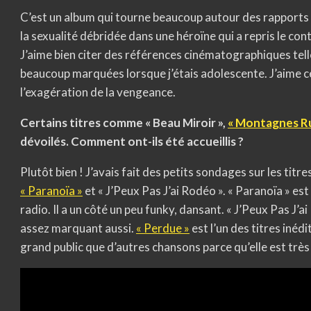
C’est un album qui tourne beaucoup autour des rapport
la sexualité débridée dans une héroïne qui a repris le con
J’aime bien citer des références cinématographiques telle
beaucoup marquées lorsque j’étais adolescente. J’aime 
l’exagération de la vengeance.
Certains titres comme « Beau Miroir »,
« Montagnes Ru
dévoilés.
Comment ont-ils été accueillis ?
Plutôt bien ! J’avais fait des petits sondages sur les titr
« Paranoïa »
et « J’Peux Pas J’ai Rodéo ». « Paranoïa » est 
radio. Il a un côté un peu funky, dansant. « J’Peux Pas J’ai
assez marquant aussi.
« Perdue »
est l’un des titres inédi
grand public que d’autres chansons parce qu’elle est très