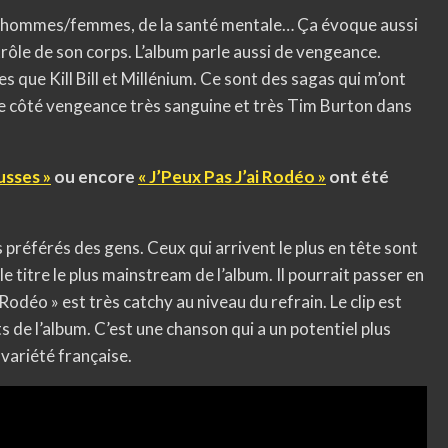
s hommes/femmes, de la santé mentale… Ça évoque aussi
trôle de son corps. L’album parle aussi de vengeance.
s que Kill Bill et Millénium. Ce sont des sagas qui m’ont
ce côté vengeance très sanguine et très Tim Burton dans
sses »
ou encore
« J’Peux Pas J’ai Rodéo »
ont été
es préférés des gens. Ceux qui arrivent le plus en tête sont
le titre le plus mainstream de l’album. Il pourrait passer en
 Rodéo » est très catchy au niveau du refrain. Le clip est
ts de l’album. C’est une chanson qui a un potentiel plus
 variété française.