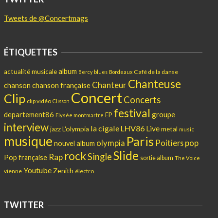
Tweets de @Concertmags
ÉTIQUETTES
album
actualité musicale
Café de la danse
Bercy
blues
Bordeaux
Chanteuse
Chanteur
chanson
chanson française
Concert
Clip
Concerts
clip vidéo
Clisson
festival
departement86
groupe
EP
Elysée montmartre
interview
la cigale
LHV86
Live
L'olympia
metal
jazz
music
musique
Paris
pop
olympia
Poitiers
nouvel album
Slide
rock
Single
Rap
Pop française
sortie album
The Voice
Youtube
Zenith
vienne
électro
TWITTER