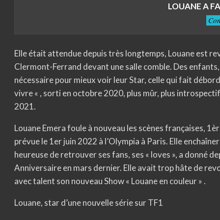
LOUANE A F
Con
Elle était attendue depuis très longtemps, Louane est re
Clermont-Ferrand devant une salle comble. Des enfants, d
nécessaire pour mieux voir leur Star, celle qui fait débor
vivre « , sorti en octobre 2020, plus mûr, plus introspectif
2021.
Louane Emera foule à nouveau les scènes françaises, 1ère 
prévue le 1er juin 2022 à l’Olympia à Paris. Elle enchaînera
heureuse de retrouver ses fans, ses « loves », a donné de
Anniversaire en mars dernier. Elle avait trop hâte de revo
avec talent son nouveau Show « Louane en couleur » .
Louane, star d’une nouvelle série sur TF1