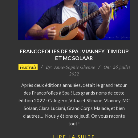
FRANCOFOLIES DE SPA : VIANNEY, TIM DUP
ET MC SOLAAR
2022-
Festivals
By:
Anne-Sophie Ghenne
On:
26 juillet
07-
2022
26
Après deux éditions annulées, c’était le grand retour
des Francofolies à Spa ! Les grands noms de cette
édition 2022 : Calogero, Vitaa et Slimane, Vianney, MC
Solaar, Clara Luciani, Grand Corps Malade, et bien
d’autres… Nous y étions ce jeudi. On vous raconte
tout !
LIRE LA SUITE