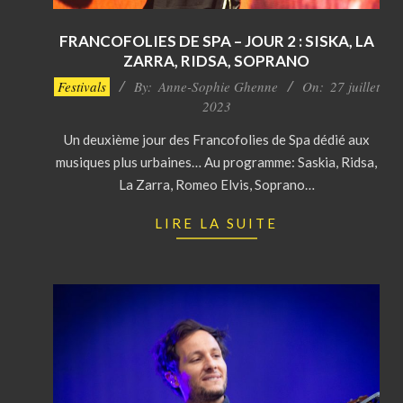
FRANCOFOLIES DE SPA – JOUR 2 : SISKA, LA
ZARRA, RIDSA, SOPRANO
2023-
Festivals
By:
Anne-Sophie Ghenne
On:
27 juillet
07-
2023
27
Un deuxième jour des Francofolies de Spa dédié aux
musiques plus urbaines… Au programme: Saskia, Ridsa,
La Zarra, Romeo Elvis, Soprano…
LIRE LA SUITE