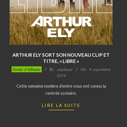
ARTHUR ELY SORT SON NOUVEAU CLIP ET
TITRE, « LIBRE »
2019-
Sortie d'Albums
By:
stephane
On:
6 septembre
09-
2019
06
Cette semaine nombre d’entre vous ont connu la
rentrée scolaire.
LIRE LA SUITE