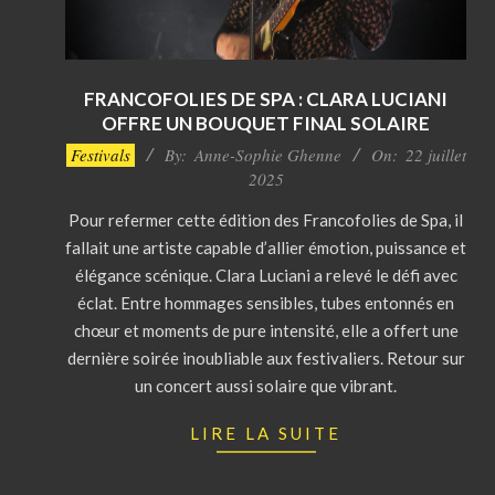
FRANCOFOLIES DE SPA : CLARA LUCIANI
OFFRE UN BOUQUET FINAL SOLAIRE
2025-
Festivals
By:
Anne-Sophie Ghenne
On:
22 juillet
07-
2025
22
Pour refermer cette édition des Francofolies de Spa, il
fallait une artiste capable d’allier émotion, puissance et
élégance scénique. Clara Luciani a relevé le défi avec
éclat. Entre hommages sensibles, tubes entonnés en
chœur et moments de pure intensité, elle a offert une
dernière soirée inoubliable aux festivaliers. Retour sur
un concert aussi solaire que vibrant.
LIRE LA SUITE