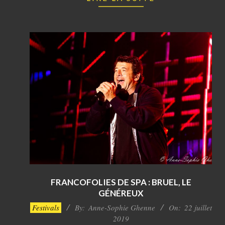
FRANCOFOLIES DE SPA : BRUEL, LE
GÉNÉREUX
2019-
Festivals
By:
Anne-Sophie Ghenne
On:
22 juillet
07-
2019