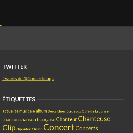
TWITTER
Tweets de @Concertmags
ÉTIQUETTES
album
actualité musicale
Café de la danse
Bercy
blues
Bordeaux
Chanteuse
Chanteur
chanson
chanson française
Concert
Clip
Concerts
clip vidéo
Clisson