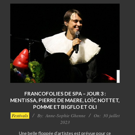
FRANCOFOLIES DE SPA – JOUR 3 :
MENTISSA, PIERRE DE MAERE, LOÏC NOTTET,
POMME ET BIGFLO ET OLI
2023-
Festivals
By:
Anne-Sophie Ghenne
On:
30 juillet
07-
2023
30
Une belle floppée d’artistes est prévue pour ce