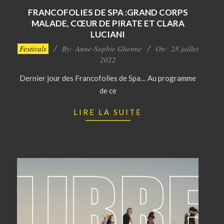
FRANCOFOLIES DE SPA :GRAND CORPS
MALADE, CŒUR DE PIRATE ET CLARA
LUCIANI
2022-
Festivals
By:
Anne-Sophie Ghenne
On:
28 juillet
07-
2022
28
Dernier jour des Francofolies de Spa… Au programme
de ce
LIRE LA SUITE