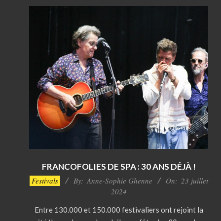
FRANCOFOLIES DE SPA : 30 ANS DÉJÀ !
2024-
Festivals
By:
Anne-Sophie Ghenne
On:
23 juillet
07-
2024
23
Entre 130.000 et 150.000 festivaliers ont rejoint la