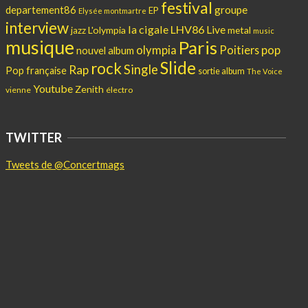
festival
departement86
groupe
EP
Elysée montmartre
interview
la cigale
LHV86
Live
L'olympia
metal
jazz
music
musique
Paris
pop
olympia
Poitiers
nouvel album
Slide
rock
Single
Rap
Pop française
sortie album
The Voice
Youtube
Zenith
vienne
électro
TWITTER
Tweets de @Concertmags